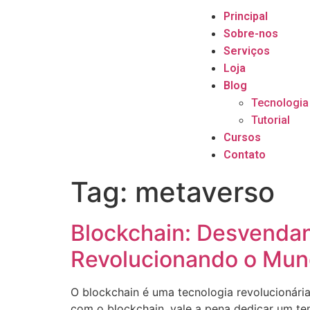
Principal
Sobre-nos
Serviços
Loja
Blog
Tecnologia
Tutorial
Cursos
Contato
Tag:
metaverso
Blockchain: Desvendan
Revolucionando o Mu
O blockchain é uma tecnologia revolucionári
com o blockchain, vale a pena dedicar um te