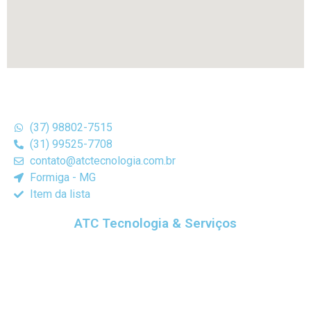
(37) 98802-7515
(31) 99525-7708
contato@atctecnologia.com.br
Formiga - MG
Item da lista
ATC Tecnologia & Serviços
Prestamos serviços na área de informática em geral,
formatação de Computador, instalação de software,
confirmação de internet, Manutenção de Computador,
Manutenção de Notebook, Manutenção de Celular,