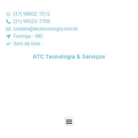
(37) 98802-7515
(31) 99525-7708
contato@atctecnologia.com.br
Formiga - MG
Item da lista
ATC Tecnologia & Serviços
Prestamos serviços na área de informática em geral,
formatação de Computador, instalação de software,
confirmação de internet, Manutenção de Computador,
Manutenção de Notebook, Manutenção de Celular,
Impressão de Cartão de Visita, Criação de Site,”