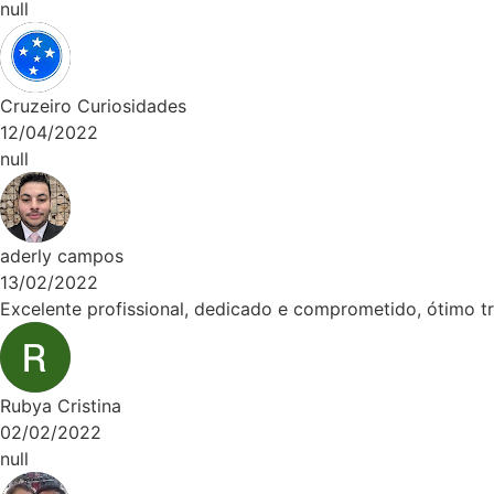
 Curiosidades
022
campos
022
e profissional, dedicado e comprometido, ótimo trabalho, 
istina
022