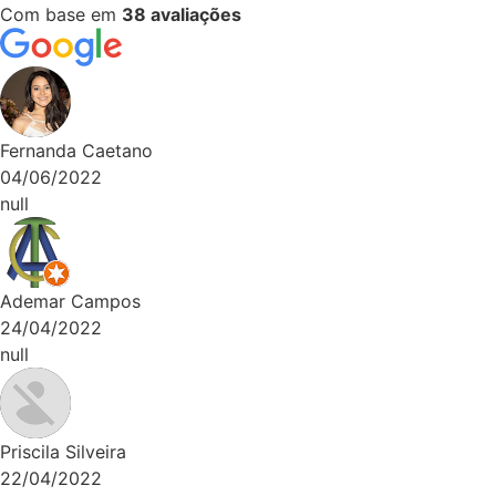
Com base em
38 avaliações
a Caetano
022
 Campos
022
ilveira
022