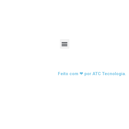
formatação de Computador, instalação de software,
confirmação de internet, Manutenção de Computador,
Manutenção de Notebook, Manutenção de Celular,
Impressão de Cartão de Visita, Criação de Site,”
Feito com ❤ por ATC Tecnologia.